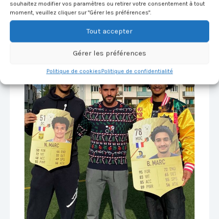
souhaitez modifier vos paramètres ou retirer votre consentement à tout
– Courir avec un k-way fait-il perdre du poids ?
moment, veuillez cliquer sur "Gérer les préférences".
– Les bienfaits des automassages
– Prendre de la créatine est-il dangereux ?
Tout accepter
Gérer les préférences
Politique de cookies
Politique de confidentialité