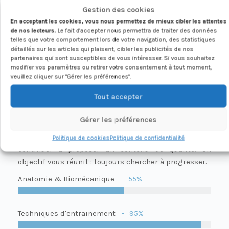
Gestion des cookies
Découvrez en quelques
En acceptant les cookies, vous nous permettez de mieux cibler les attentes
de nos lecteurs.
Le fait d'accepter nous permettra de traiter des données
chiffres Roro
telles que votre comportement lors de votre navigation, des statistiques
détaillés sur les articles qui plaisent, cibler les publicités de nos
partenaires qui sont susceptibles de vous intéresser. Si vous souhaitez
Le sport étant constamment en évolution, il
lit de
modifier vos paramètres ou retirer votre consentement à tout moment,
nombreux ouvrages scientifiques
afin d’apporter une
veuillez cliquer sur "Gérer les préférences".
cohérence et une fiabilité à ses coachings et articles
Tout accepter
écrits sur ce site. Perpétuellement à la recherche de
la perfection,
il participe à des formations
réunissant
Gérer les préférences
des coachs sportifs / préparateurs physiques (De
toute l’Europe pour certaines formations !) pour
Politique de cookies
Politique de confidentialité
continuer à proposer un contenu de qualité. Un
objectif vous réunit : toujours chercher à progresser.
Anatomie & Biomécanique
55%
Techniques d'entrainement
95%