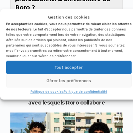
Roro ?
Gestion des cookies
En acceptant les cookies, vous nous permettez de mieux cibler les attentes
de nos lecteurs.
Le fait d'accepter nous permettra de traiter des données
telles que votre comportement lors de votre navigation, des statistiques
DÉCOUVREZ LES RÉSULTATS DE NOS
détaillés sur les articles qui plaisent, cibler les publicités de nos
partenaires qui sont susceptibles de vous intéresser. Si vous souhaitez
SPORTIFS
modifier vos paramètres ou retirer votre consentement à tout moment,
veuillez cliquer sur "Gérer les préférences".
LES SPORTIFS
Tout accepter
CLERMONTOIS
LE
SUIVENT :
Gérer les préférences
Politique de cookies
Politique de confidentialité
Retrouvez sur Instagram avec les sportifs
avec lesquels Roro collabore