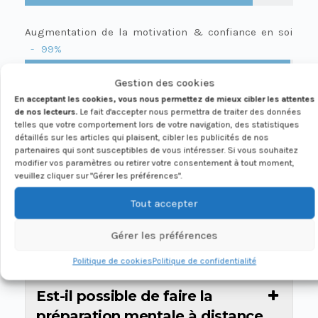
Augmentation de la motivation & confiance en soi
99%
Gestion des cookies
Gestion du stress / des émotions / pression
95%
En acceptant les cookies, vous nous permettez de mieux cibler les attentes
de nos lecteurs.
Le fait d'accepter nous permettra de traiter des données
telles que votre comportement lors de votre navigation, des statistiques
détaillés sur les articles qui plaisent, cibler les publicités de nos
Qualité du suivi
100%
partenaires qui sont susceptibles de vous intéresser. Si vous souhaitez
modifier vos paramètres ou retirer votre consentement à tout moment,
veuillez cliquer sur "Gérer les préférences".
Tout accepter
RORO R
É
POND À VOS
QUESTIONS LES PLUS
Gérer les préférences
COURANTES :
Politique de cookies
Politique de confidentialité
Est-il possible de faire la
préparation mentale à distance