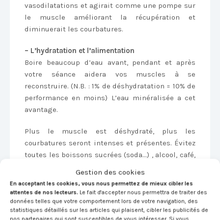
vasodilatations et agirait comme une pompe sur
le muscle améliorant la récupération et
diminuerait les courbatures.
– L’hydratation et l’alimentation
Boire beaucoup d’eau avant, pendant et après
votre séance aidera vos muscles à se
reconstruire. (N.B. : 1% de déshydratation = 10% de
performance en moins) L’eau minéralisée a cet
avantage.
Plus le muscle est déshydraté, plus les
courbatures seront intenses et présentes. Évitez
toutes les boissons sucrées (soda…) , alcool, café,
thé.
Gestion des cookies
En acceptant les cookies, vous nous permettez de mieux cibler les
Privilégiez les aliments alcalinisants (légumes,
attentes de nos lecteurs.
Le fait d'accepter nous permettra de traiter des
fruits , viandes blanches…), les aliments riches
données telles que votre comportement lors de votre navigation, des
statistiques détaillés sur les articles qui plaisent, cibler les publicités de
en omega-3, comme les poissons gras (saumon,
nos partenaires qui sont susceptibles de vous intéresser. Si vous