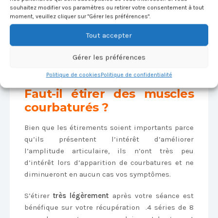
maquereau, sardine), les crustacés et les huiles
souhaitez modifier vos paramètres ou retirer votre consentement à tout
végétales (colza, noix).
moment, veuillez cliquer sur "Gérer les préférences".
Tout accepter
Vos muscles ayant été sollicités, apportez
suffisamment de protéines pour une meilleure
Gérer les préférences
reconstruction de vos fibres et pour éviter toute
fonte musculaire.
Politique de cookies
Politique de confidentialité
Faut-il étirer des muscles
courbaturés ?
Bien que les étirements soient importants parce
qu’ils présentent l’intérêt d’améliorer
l’amplitude articulaire, ils n’ont très peu
d’intérêt lors d’apparition de courbatures et ne
diminueront en aucun cas vos symptômes.
S’étirer
très légèrement
après votre séance est
bénéfique sur votre récupération .4 séries de 8