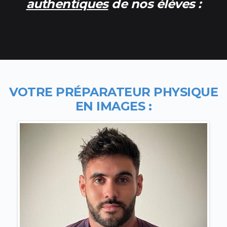
authentiques
de nos élèves :
VOTRE PR
ÉPARATEUR PHYSIQUE
EN IMAGES
: