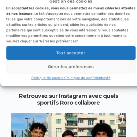
Gestion des cookies
professionnel & universitaire
En acceptant les cookies, vous nous permettez de mieux cibler les attentes
de Roro ?
de nos lecteurs.
Le fait d'accepter nous permettra de traiter des données
telles que votre comportement lors de votre navigation, des statistiques
détaillés sur les articles qui plaisent, cibler les publicités de nos
partenaires qui sont susceptibles de vous intéresser. Si vous souhaitez
modifier vos paramètres ou retirer votre consentement à tout moment,
veuillez cliquer sur "Gérer les préférences".
DÉCOUVREZ LES RÉSULTATS DE NOS
Tout accepter
SPORTIFS
Gérer les préférences
SUR TOURS, LES
Politique de cookies
Politique de confidentialité
SPORTIFS
LE FOLLOW :
Retrouvez sur Instagram avec quels
sportifs Roro collabore