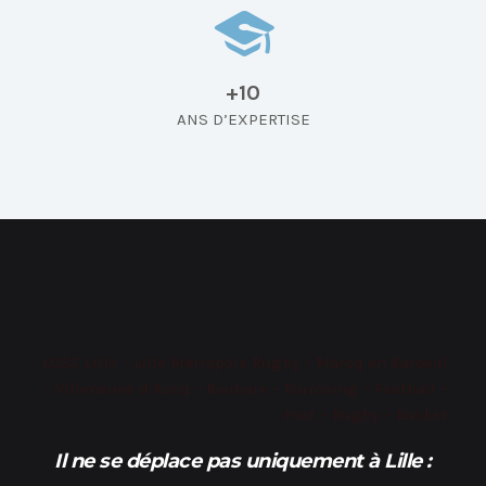
+10
ANS D’EXPERTISE
LOSC Lille – Lille Métropole Rugby – Marcq en Baroeul
– Villeneuve d’Ascq – Roubaix – Tourcoing – Football –
Foot – Rugby – Basket
Il ne se déplace pas uniquement à Lille
: