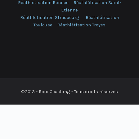
Réathlétisation Rennes
Réathlétisation Saint-
Etienne
Réathlétisation Strasbourg
Réathlétisation
Toulouse
Réathlétisation Troyes
©2013 - Roro Coaching - Tous droits réservés