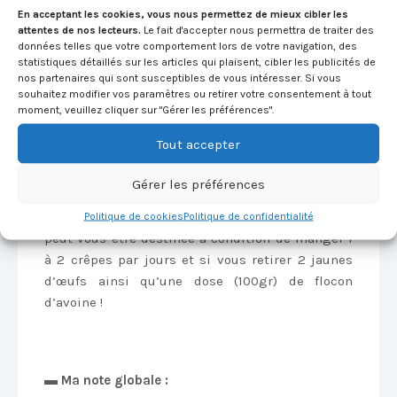
En acceptant les cookies, vous nous permettez de mieux cibler les
Pour une meilleure assimilation des protéines, je
attentes de nos lecteurs.
Le fait d'accepter nous permettra de traiter des
vous conseille de répartir votre consommation
données telles que votre comportement lors de votre navigation, des
de crêpes comme expliqué ci-dessus.
statistiques détaillés sur les articles qui plaisent, cibler les publicités de
nos partenaires qui sont susceptibles de vous intéresser. Si vous
souhaitez modifier vos paramètres ou retirer votre consentement à tout
moment, veuillez cliquer sur "Gérer les préférences".
▬ Pour qui ?
Tout accepter
Pour les personnes en prise de masse !
Gérer les préférences
Pour les personnes voulant sécher, cette recette
Politique de cookies
Politique de confidentialité
peut vous être destinée à condition de manger 1
à 2 crêpes par jours et si vous retirer 2 jaunes
d’œufs ainsi qu’une dose (100gr) de flocon
d’avoine !
▬ Ma note globale :