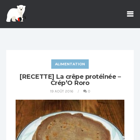
ALIMENTATION
[RECETTE] La crêpe protéinée –
Crép’O Roro
19 AOÛT 2016
0