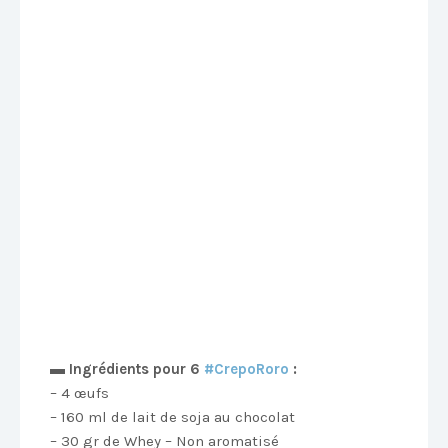
▬ Ingrédients pour 6
‪#‎
CrepoRoro‬
:
– 4 œufs
– 160 ml de lait de soja au chocolat
– 30 gr de Whey – Non aromatisé