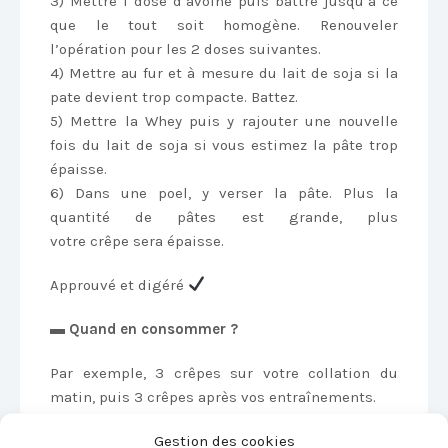
3) Mettre 1 dose d’avoine puis battre jusqu’à ce
que le tout soit homogène. Renouveler
l’opération pour les 2 doses suivantes.
4) Mettre au fur et à mesure du lait de soja si la
pate devient trop compacte. Battez.
5) Mettre la Whey puis y rajouter une nouvelle
fois du lait de soja si vous estimez la pâte trop
épaisse.
6) Dans une poel, y verser la pâte. Plus la
quantité de pâtes est grande, plus
votre crêpe sera épaisse.
Approuvé et digéré
▬ Quand en consommer ?
Par exemple, 3 crêpes sur votre collation du
matin, puis 3 crêpes après vos entraînements.
Vous pouvez consommer les 6 crêpes d’un coup,
Gestion des cookies
mais il faut être un sacrément solide !