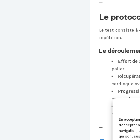
—
Le protoc
Le test consiste 
répétition.
Le déroulemen
Effort de 
palier.
Récupérat
cardiaque ava
Progressi
courir plus v
Fin du test
dans les 3 m
En acceptan
d'accepter 
—
navigation, 
qui sont sus