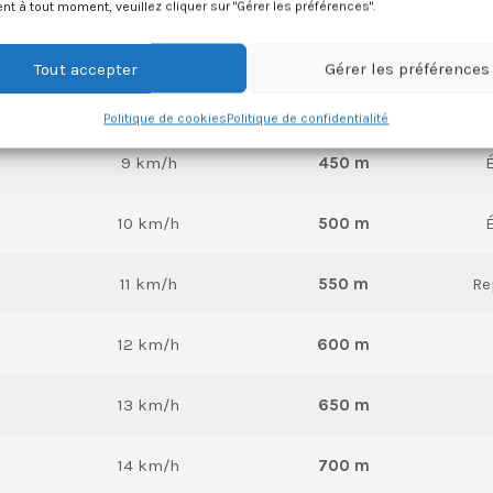
 Interprétation des paliers (VMA
 à tout moment, veuillez cliquer sur "Gérer les préférences".
nte)
Tout accepter
Gérer les préférences
VITESSE (km/h)
DISTANCE (3 min)
Politique de cookies
Politique de confidentialité
9 km/h
450 m
10 km/h
500 m
11 km/h
550 m
Re
12 km/h
600 m
13 km/h
650 m
14 km/h
700 m