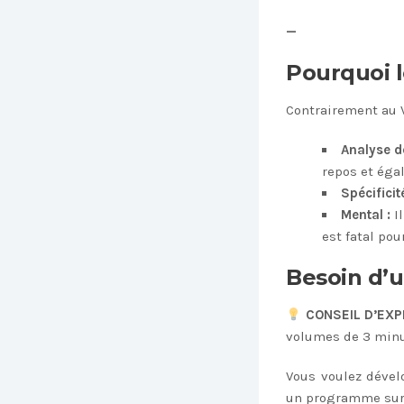
—
Pourquoi 
Contrairement au V
Analyse de
repos et égal
Spécificité
Mental :
Il
est fatal pour
Besoin d’
CONSEIL D’EXP
volumes de 3 minut
Vous voulez dével
un programme sur