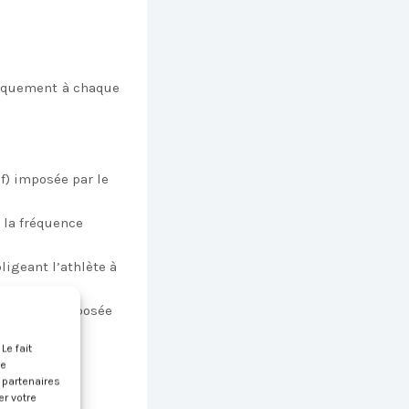
tiquement à chaque
if) imposée par le
 la fréquence
ligeant l’athlète à
a distance imposée
.
Le fait
re
s partenaires
er votre