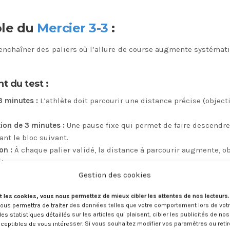
ole du
Mercier 3-3
:
à enchaîner des paliers où l’allure de course augmente systéma
t du test :
3 minutes :
L’athlète doit parcourir une distance précise (object
ion de 3 minutes :
Une pause fixe qui permet de faire descendre
nt le bloc suivant.
on :
À chaque palier validé, la distance à parcourir augmente, ob
ite.
 :
Le test s’arrête lorsque l’athlète ne parvient plus à couvrir l
Gestion des cookies
inutes.
t les cookies, vous nous permettez de mieux cibler les attentes de nos lecteurs
nous permettra de traiter des données telles que votre comportement lors de vot
des statistiques détaillés sur les articles qui plaisent, cibler les publicités de no
ceptibles de vous intéresser. Si vous souhaitez modifier vos paramètres ou retir