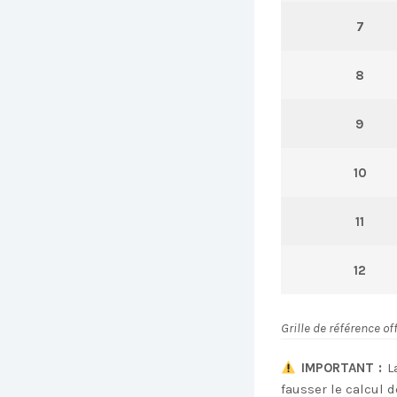
7
8
9
10
11
12
Grille de référence o
IMPORTANT :
La
fausser le calcul d