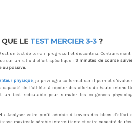
E QUE LE
TEST MERCIER 3-3
?
3
est un test de terrain progressif et discontinu. Contrairement
ose sur un ratio d’effort spécifique :
3 minutes de course suivi
e ou passive
.
rateur physique
, je privilégie ce format car il permet d’évalu
 capacité de l’athlète à répéter des efforts de haute intensit
est un test redoutable pour simuler les exigences physiolo
N :
Analyser votre profil aérobie à travers des blocs d’effort
itesse maximale aérobie intermittente et votre capacité de réc