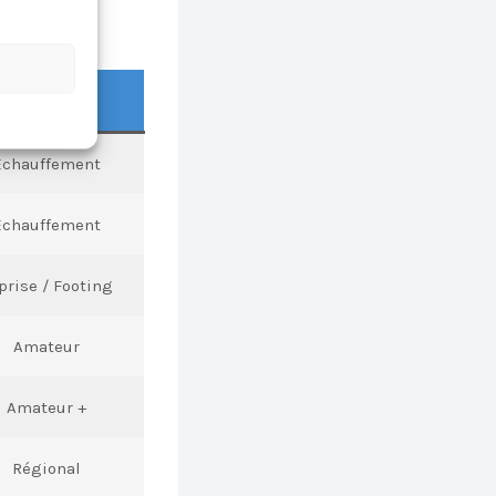
NIVEAU TYPE
Échauffement
Échauffement
prise / Footing
Amateur
Amateur +
Régional