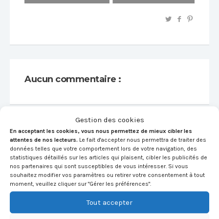
Aucun commentaire :
Gestion des cookies
En acceptant les cookies, vous nous permettez de mieux cibler les
Votre commentaire :
attentes de nos lecteurs.
Le fait d'accepter nous permettra de traiter des
données telles que votre comportement lors de votre navigation, des
Votre adresse mail ne sera pas publiée. Tous les
statistiques détaillés sur les articles qui plaisent, cibler les publicités de
champs sont obligatoires.
nos partenaires qui sont susceptibles de vous intéresser. Si vous
souhaitez modifier vos paramètres ou retirer votre consentement à tout
moment, veuillez cliquer sur "Gérer les préférences".
Tout accepter