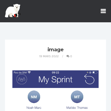
image
19 MARS 2022
0