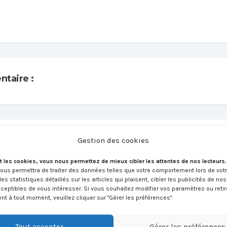
taire :
aire :
Gestion des cookies
 ne sera pas publiée. Tous les champs sont obligatoires.
t les cookies, vous nous permettez de mieux cibler les attentes de nos lecteurs
nous permettra de traiter des données telles que votre comportement lors de vot
des statistiques détaillés sur les articles qui plaisent, cibler les publicités de no
ceptibles de vous intéresser. Si vous souhaitez modifier vos paramètres ou retir
 à tout moment, veuillez cliquer sur "Gérer les préférences".
Tout accepter
Gérer les préférences