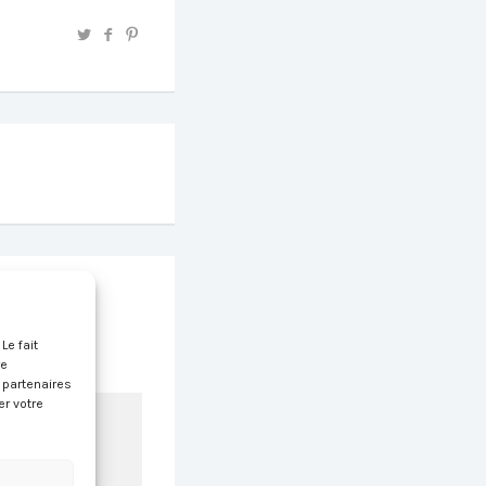
.
Le fait
re
s partenaires
er votre