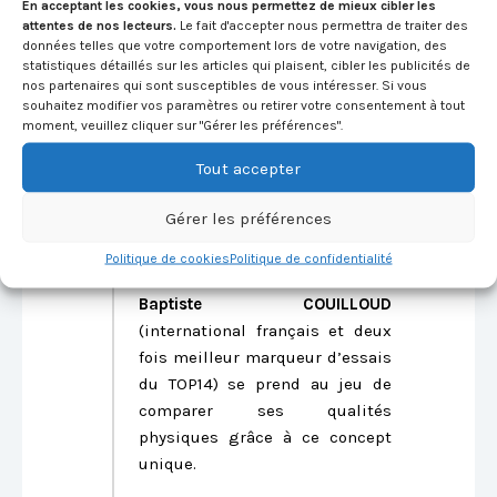
Nations
. Aujourd’hui, Bamba
En acceptant les cookies, vous nous permettez de mieux cibler les
attentes de nos lecteurs.
Le fait d'accepter nous permettra de traiter des
DIENG n’éprouve plus aucune
données telles que votre comportement lors de votre navigation, des
douleur et retrouve son plein
statistiques détaillés sur les articles qui plaisent, cibler les publicités de
potentiel.
nos partenaires qui sont susceptibles de vous intéresser. Si vous
souhaitez modifier vos paramètres ou retirer votre consentement à tout
moment, veuillez cliquer sur "Gérer les préférences".
Baptiste COUILLOUD
2023
Tout accepter
Intrigué par le concept innovant
Gérer les préférences
des cartes FIFA créées par Roro
et curieux de tester son niveau
Politique de cookies
Politique de confidentialité
athlétique : le rugbyman
Baptiste COUILLOUD
(international français et deux
fois meilleur marqueur d’essais
du TOP14) se prend au jeu de
comparer ses qualités
physiques grâce à ce concept
unique.