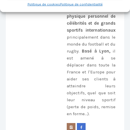
Roro est réputé pour
Politique de cookies
Politique de confidentialité
être le
préparateur
physique personnel de
célébrités et de grands
sportifs internationaux
principalement dans le
monde du football et du
rugby.
Basé à Lyon,
il
est amené à se
déplacer dans toute la
France et l'Europe pour
aider ses clients à
atteindre leurs
objectifs, quel que soit
leur niveau sportif
(perte de poids, remise
en forme...).