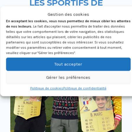
LES SPORTIFS DE
PERPIGNAN
LE FOLLOW
Gestion des cookies
En acceptant les cookies, vous nous permettez de mieux cibler les attentes
Retrouvez sur Instagram avec quels
de nos lecteurs.
Le fait d'accepter nous permettra de traiter des données
sportifs Roro collabore
telles que votre comportement lors de votre navigation, des statistiques
détaillés sur les articles qui plaisent, cibler les publicités de nos
partenaires qui sont susceptibles de vous intéresser. Si vous souhaitez
modifier vos paramètres ou retirer votre consentement à tout moment,
veuillez cliquer sur "Gérer les préférences".
Tout accepter
Gérer les préférences
Politique de cookies
Politique de confidentialité