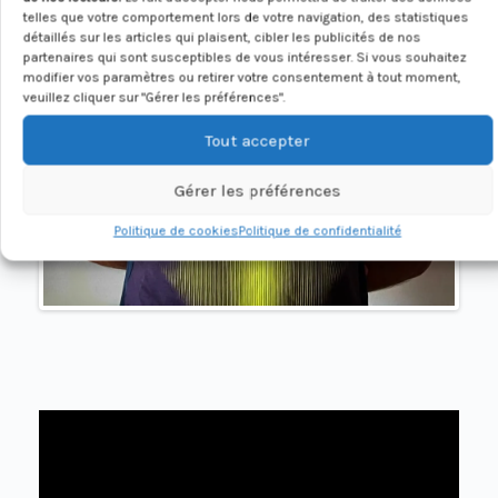
telles que votre comportement lors de votre navigation, des statistiques
détaillés sur les articles qui plaisent, cibler les publicités de nos
partenaires qui sont susceptibles de vous intéresser. Si vous souhaitez
modifier vos paramètres ou retirer votre consentement à tout moment,
veuillez cliquer sur "Gérer les préférences".
Tout accepter
Gérer les préférences
Politique de cookies
Politique de confidentialité