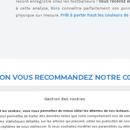
record enregistré chez les footballeurs !
Vous recevez e
à cette analyse, Roro connaîtra parfaitement vos poin
physique sur mesure.
Prêt à porter haut les couleurs d
LON
VOUS RECOMMANDEZ NOTRE C
ment spécifique pour les athlètes à forts 
Gestion des cookies
t les cookies, vous nous permettez de mieux cibler les attentes de nos lecteurs
nous permettra de traiter des données telles que votre comportement lors de vot
e est-il utile ?
des statistiques détaillés sur les articles qui plaisent, cibler les publicités de no
ceptibles de vous intéresser. Si vous souhaitez modifier vos paramètres ou retir