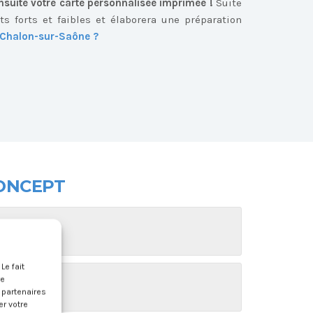
nsuite votre carte personnalisée imprimée !
Suite
ts forts et faibles et élaborera une préparation
e Chalon-sur-Saône ?
ONCEPT
enjeux ?
.
Le fait
re
s partenaires
er votre