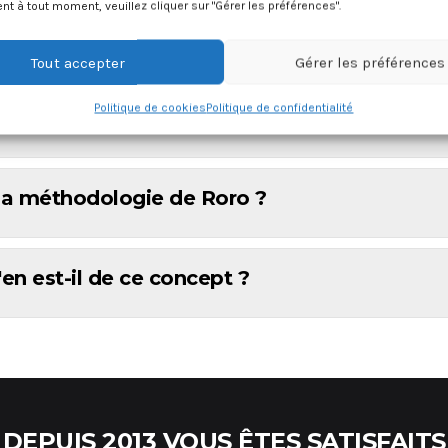
 à tout moment, veuillez cliquer sur "Gérer les préférences".
pt " Roro Ultimate Team " ?
Tout accepter
Gérer les préférences
Politique de cookies
Politique de confidentialité
fie que je peux jouer au haut niveau ?
a la méthodologie de Roro ?
'en est-il de ce concept ?
DEPUIS 2013 VOUS ÊTES SATISFAITS