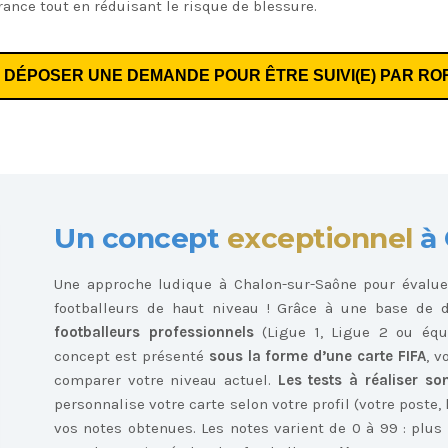
rance tout en réduisant le risque de blessure.
DÉPOSER UNE DEMANDE POUR ÊTRE SUIVI(E) PAR RO
Un concept
exceptionnel
à 
Une approche ludique à Chalon-sur-Saône pour évalue
footballeurs de haut niveau ! Grâce à une base de
footballeurs professionnels
(Ligue 1, Ligue 2 ou équi
concept est présenté
sous la forme d’une carte FIFA
, v
comparer votre niveau actuel.
Les tests à réaliser so
personnalise votre carte selon votre profil (votre poste, 
vos notes obtenues. Les notes varient de 0 à 99 : plu