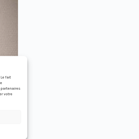
.
Le fait
re
s partenaires
er votre