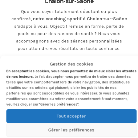
Chalon-sur-Saône
Que vous soyez totalement débutant ou plus
confirmé,
notre coaching sportif à Chalon-sur-Saône
s’adapte à vous. Objectif remise en forme, perte de
poids ou pour des raisons de santé ? Nous vous
accompagnons avec des séances personnalisées
pour atteindre vos résultats en toute confiance.
Gestion des cookies
En acceptant les cookies, vous nous permettez de mieux cibler les attentes
de nos lecteurs.
Le fait d'accepter nous permettra de traiter des données
telles que votre comportement lors de votre navigation, des statistiques
détaillés sur les articles qui plaisent, cibler les publicités de nos
partenaires qui sont susceptibles de vous intéresser. Si vous souhaitez
modifier vos paramètres ou retirer votre consentement à tout moment,
veuillez cliquer sur "Gérer les préférences".
Tout accepter
Michel, anciennement tétraplégique, a fait confiance à nos
services de coaching sportif sur Chalon-sur-Saône, lui
Gérer les préférences
permettant de surmonter les séquelles liées à son accident.