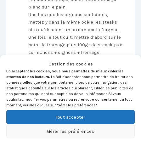
blanc sur le pain.
Une fois que les oignons sont dorés,
mettez-y dans la même poêle les steaks
afin qu’ils aient un arrière gout d’oignon.
Une fois le tout cuit, mettre d’abord sur le
pain : le fromage puis 100gr de steack puis
cornichons + oignons + fromage
Puis le deuxième étage : 100gr de steack
Gestion des cookies
puis tomate et la salade et le restant de
En acceptant les cookies, vous nous permettez de mieux cibler les
fromage !
attentes de nos lecteurs.
Le fait d'accepter nous permettra de traiter des
Refermez l’hamburger avec le dernier pain
données telles que votre comportement lors de votre navigation, des
statistiques détaillés sur les articles qui plaisent, cibler les publicités de
et bon appétit !
nos partenaires qui sont susceptibles de vous intéresser. Si vous
souhaitez modifier vos paramètres ou retirer votre consentement à tout
Notre avis et nos conseils
moment, veuillez cliquer sur "Gérer les préférences".
en toute
impartialité
pour
Tout accepter
cet hamburger protéiné :
Gérer les préférences
L’ASPECT DIETETIQUE : 19/20